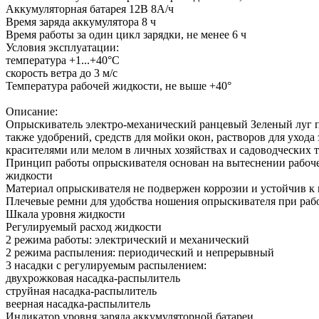
Аккумуляторная батарея 12В 8А/ч
Время заряда аккумулятора 8 ч
Время работы за один цикл зарядки, не менее 6 ч
Условия эксплуатации:
температура +1...+40°С
скорость ветра до 3 м/с
Температура рабочей жидкости, не выше +40°
Описание:
Опрыскиватель электро-механический ранцевый Зеленый луг пр
также удобрений, средств для мойки окон, растворов для уход
красителями или мелом в личных хозяйствах и садоводческих
Принцип работы опрыскивателя основан на вытеснении рабочей
жидкости
Материал опрыскивателя не подвержен коррозии и устойчив к
Плечевые ремни для удобства ношения опрыскивателя при раб
Шкала уровня жидкости
Регулируемый расход жидкости
2 режима работы: электрический и механический
2 режима распыления: периодический и непрерывный
3 насадки с регулируемым распылением:
двухрожковая насадка-распылитель
струйная насадка-распылитель
веерная насадка-распылитель
Индикатор уровня заряда аккумуляторной батареи