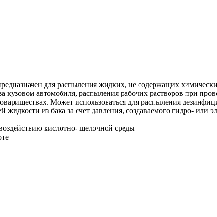
едназначен для распыления жидких, не содержащих химические 
а за кузовом автомобиля, распыления рабочих растворов при про
 товариществах. Может использоваться для распыления дезинфи
 жидкости из бака за счет давления, создаваемого гидро- или 
 воздействию кислотно- щелочной среды
оте