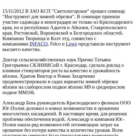
15/11/2012 В ЗАО КСП "Светологорское" прошел семинар
"Инструмент для зимней обрезки". В семинаре приняли
участие садоводы и виноградари не только из Краснодарского
края, но и республики Адыгея и Абхазии, Ставропольского
края, Ростовской, Воронежской и Белгородских областей.
Компании Творница и Колт лтд, совместно с
компаниями
INFACO
, Felco и
Lowe
представили инструмент
высшего качества.
Доктор сельскохозяйственных наук Причко Татьяна
Григорьевна СКЗНИИСиВ г. Краснодар, сделала доклад о
влиянии стимуляторов роста на качество и урожайность
яблони. Храпов Виктор и Роман Захарченко
продемонстрировали в садах варианты зимней обрезки
яблони на слаборослом подвое яблони М9 и среднерослом
подвое ММ106.
Александр Бень руководитель Краснодарского филиала ООО
Юг-Полив доложил о новых возможностях в орошении
многолетних насаждений. В настоящее время, для решения
проблемы обеспечения водой, Александр и компания Юг-
Полив нашла ряд возможностей оптимизации затрат на
орошение без потери качества и количества урожая. Всем
участникам семинара была предоставлена возможность