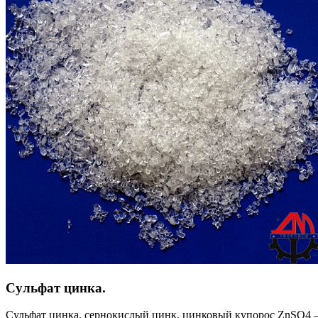
Сульфат цинка.
Сульфат цинка, сернокислый цинк, цинковый купорос ZnSO4 