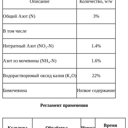
Описание
Количество, w/w
Общий Азот (N)
3%
В том числе
Нитратный Азот (NO₃-N)
1.4%
Азот из мочевины (NH₄-N)
1.6%
Водорастворимый оксид калия (К₂О)
22%
Бимочевина
Низкое содержание
Регламент применения
Время
Культура
Обработка
Норма