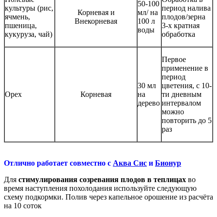
50-100
культуры (рис,
период налива
Корневая и
мл/ на
ячмень,
плодов/зерна
Внекорневая
100 л
пшеница,
3-х кратная
воды
кукуруза, чай)
обработка
Первое
применение в
период
30 мл
цветения, с 10-
Орех
Корневая
на
ти дневным
дерево
интервалом
можно
повторить до 5
раз
Отлично работает совместно с
Аква Сис
и
Бионур
Для
стимулирования созревания плодов в теплицах
во
время наступления похолодания используйте следующую
схему подкормки. Полив через капельное орошение из расчёта
на 10 соток