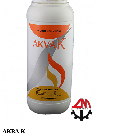
АКВА К