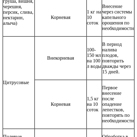
груша, вишня,
Внесение
черешня,
1 кг на
через системы
персик, слива,
Корневая
10
капельного
нектарин,
соток
орошения по
алыча)
необходимости
В период
100-
налива
150 мл
плодов,
Внекорневая
на 100
повторить
л воды
дважды через
15 дней.
Цитрусовые
Первое
внесение
1,5 кг
после
Корневая
на 10
опадение
соток
лепестков,
повторять по
необходимости
Полевые
Обработка в