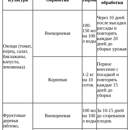
обработки
Через 10 дней
после высадки
100-
рассады и
150 мл
Внекорневая
повторять
на 100
каждые 20
л воды
дней до
Овощи (томат,
уборки урожая
перец, салат,
баклажаны,
капуста,
Первое
земляника)
внесение с
1-2 кг
посадкой и
Корневая
на 10
повторять
соток
каждые 15
дней до
уборки
100 мл
За 10-15 дней
Фруктовые
Внекорневая
на 100
до созревания
деревья
л воды
плодов.
(яблоко,