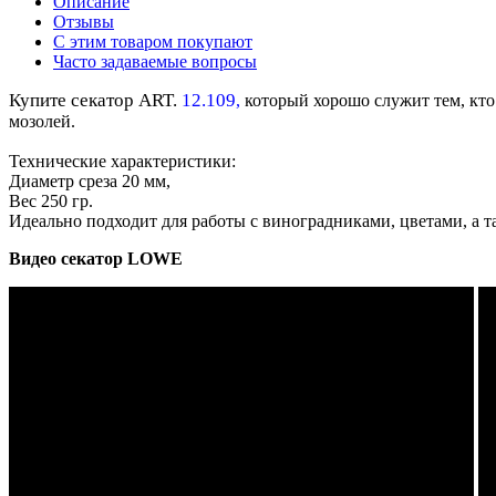
Описание
Отзывы
С этим товаром покупают
Часто задаваемые вопросы
Купите секатор ART.
12.109
,
который
хорошо служит тем, кто
мозолей.
Технические характеристики:
Диаметр среза 20 мм,
Вес 250 гр.
Идеально подходит для работы с виноградниками, цветами, а т
Видео секатор LOWE