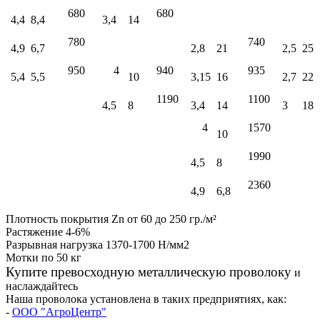
680
680
4,4
8,4
3,4
14
780
740
4,9
6,7
2,8
21
2,5
25
950
4
940
935
5,4
5,5
10
3,15
16
2,7
22
1190
1100
4,5
8
3,4
14
3
18
4
1570
10
1990
4,5
8
2360
4,9
6,8
Плотность покрытия Zn от 60 до 250 гр./м²
Растяжение 4-6%
Разрывная нагрузка 1370-1700 Н/мм2
Мотки по 50 кг
Купите превосходную металлическую проволоку
и
наслаждайтесь
Наша проволока установлена в таких предприятиях, как:
-
ООО "АгроЦентр"