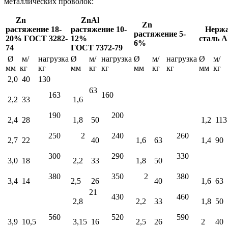
металлических проволок:
Zn
ZnAl
Zn
растяжение 18-
растяжение 10-
Нержа
растяжение 5-
20% ГОСТ 3282-
12%
сталь A
6%
74
ГОСТ 7372-79
Ø
м/
нагрузка
Ø
м/
нагрузка
Ø
м/
нагрузка
Ø
м/
мм
кг
кг
мм
кг
кг
мм
кг
кг
мм
кг
2,0
40
130
63
163
160
2,2
33
1,6
190
200
2,4
28
1,8
50
1,2
113
250
2
240
260
2,7
22
40
1,6
63
1,4
90
300
290
330
3,0
18
2,2
33
1,8
50
380
350
2
380
3,4
14
2,5
26
40
1,6
63
21
430
460
2,8
2,2
33
1,8
50
560
520
590
3,9
10,5
3,15
16
2,5
26
2
40