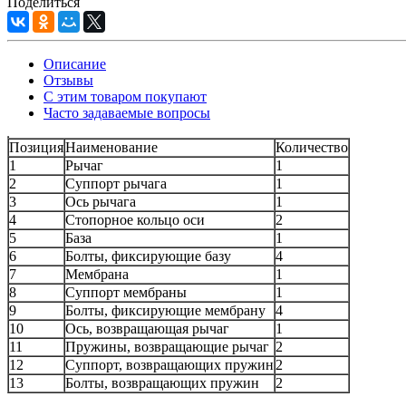
Поделиться
Описание
Отзывы
С этим товаром покупают
Часто задаваемые вопросы
Позиция
Наименование
Количество
1
Рычаг
1
2
Суппорт рычага
1
3
Ось рычага
1
4
Стопорное кольцо оси
2
5
База
1
6
Болты, фиксирующие базу
4
7
Мембрана
1
8
Суппорт мембраны
1
9
Болты, фиксирующие мембрану
4
10
Ось, возвращающая рычаг
1
11
Пружины, возвращающие рычаг
2
12
Суппорт, возвращающих пружин
2
13
Болты, возвращающих пружин
2