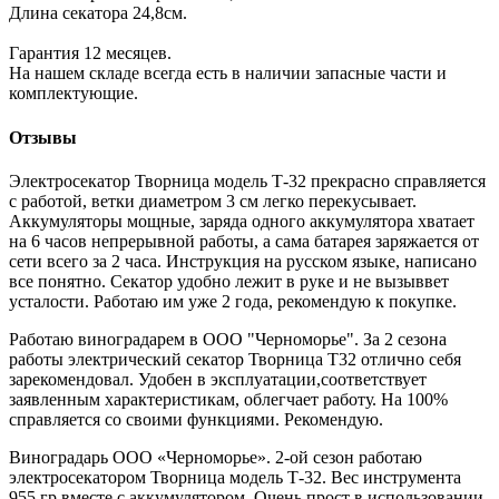
Длина секатора 24,8см.
Гарантия 12 месяцев.
На нашем складе всегда есть в наличии запасные части и
комплектующие.
Отзывы
Электросекатор Творница модель Т-32 прекрасно справляется
с работой, ветки диаметром 3 см легко перекусывает.
Аккумуляторы мощные, заряда одного аккумулятора хватает
на 6 часов непрерывной работы, а сама батарея заряжается от
сети всего за 2 часа. Инструкция на русском языке, написано
все понятно. Секатор удобно лежит в руке и не вызыввет
усталости. Работаю им уже 2 года, рекомендую к покупке.
Работаю виноградарем в ООО "Черноморье". За 2 сезона
работы электрический секатор Творница Т32 отлично себя
зарекомендовал. Удобен в эксплуатации,соответствует
заявленным характеристикам, облегчает работу. На 100%
справляется со своими функциями. Рекомендую.
Виноградарь ООО «Черноморье». 2-ой сезон работаю
электросекатором Творница модель Т-32. Вес инструмента
955 гр вместе с аккумулятором. Очень прост в использовании,