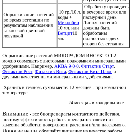
Обработку проводить
10 гр./10 л.
в вечернее время или
Опрыскивание растений
воды +
пасмурный день.
во время вегетации по
Микробио
Листья растений
результатам наблюдения
10 мл. или
должны быть
за клеевой цветовой
Ветцит
10
обработаны
ловушкой
мл.
полностью с двух
сторон без стекания.
Опрыскивание растений МИКОРАДОМ ИНСЕКТО 1.2
можно совмещать с листовыми подкормками минеральными
удобрениями. Например,
АКВА 9-0-0
,
Фитактив Старт
,
Фитактив Рост
,
Фитактив Вита
,
Фитактив Вита Плюс
и
другими качественными минеральными удобрениями.
Хранить в темном, сухом месте: 12 месяцев - при комнатной
температуре
24 месяца - в холодильнике.
Внимание
биопрепараты контактного действия
- все
,
поэтому эффективность работы препаратов зависит от
качества обработки поверхности растения и/или насекомого.
Дорогие наши
, обращайте внимание на качество работы