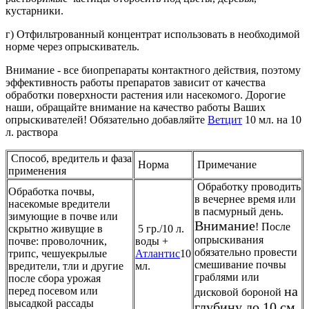
кустарники.
г) Отфильтрованный концентрат использовать в необходимой
норме через опрыскиватель.
Внимание - все биопрепараты контактного действия, поэтому
эффективность работы препаратов зависит от качества
обработки поверхности растения или насекомого. Дорогие
наши, обращайте внимание на качество работы Ваших
опрыскивателей! Обязательно добавляйте
Ветцит
10 мл. на 10
л. раствора
Способ, вредитель и фаза
Норма
Примечание
применения
Обработку проводить
Обработка почвы,
в вечернее время или
насекомые вредители
в пасмурный день.
зимующие в почве или
Внимание
! После
скрытно живущие в
5 гр./10 л.
опрыскивания
почве: проволочник,
воды +
обязательно провести
трипс, чешуекрылые
Атлантис
10
смешивание почвы
вредители, тли и другие
мл.
граблями или
после сбора урожая
на
перед посевом или
дисковой бороной
высадкой рассады
глубину до 10 см