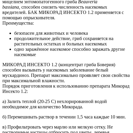
мицелием энтомопатогенного гриба
Beauveria
bassiana,
способен снизить численность насекомых
вредителей. БАК МИКОРАД ИНСЕКТО 1.2 применяется с
помощью опрыскивателя.
Преимущества:
безопасен для животных и человека
продолжительное действие, гриб сохраняется на
растительных остатках и больных насекомых
одно заражённое насекомое способно заражать другие
насекомые
МИКОРАД ИНСЕКТО 1.2 (концентрат гриба Боверия)
способен вызывать у насекомых заболевание белый
мускардиноз. Препарат максимально проявляет свои свойства
при максимальной влажности.
Порядок приготовления к использованию препарата Микорад
Инсекто 1.2:
а) Залить теплой (20-25 С) нехлорированной водой
необходимое для количество Микорада.
б) Перемешивать раствор в течении 1,5 часа каждые 10 мин.
в) Профильтровать через марлю или мелкую сетку. Не
растворимые частицы отбросить под цветы, деревья,