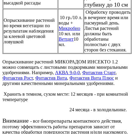
высадкой рассады
глубину до 10 см
Обработку проводить
10 гр./10 л.
в вечернее время или
Опрыскивание растений
воды +
пасмурный день.
во время вегетации по
Микробио
Листья растений
результатам наблюдения
10 мл. или
должны быть
за клеевой цветовой
Ветцит
10
обработаны
ловушкой
мл.
полностью с двух
сторон без стекания.
Опрыскивание растений МИКОРАДОМ ИНСЕКТО 1.2
можно совмещать с листовыми подкормками минеральными
удобрениями. Например,
АКВА 9-0-0
,
Фитактив Старт
,
Фитактив Рост
,
Фитактив Вита
,
Фитактив Вита Плюс
и
другими качественными минеральными удобрениями.
Хранить в темном, сухом месте: 12 месяцев - при комнатной
температуре
24 месяца - в холодильнике.
Внимание
биопрепараты контактного действия
- все
,
поэтому эффективность работы препаратов зависит от
качества обработки поверхности растения и/или насекомого.