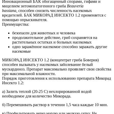
Инновационный БАК обогащенный спорами, гифами и
мицелием энтомопатогенного гриба
Beauveria
bassiana,
способен снизить численность насекомых
вредителей. БАК МИКОРАД ИНСЕКТО 1.2 применяется с
помощью опрыскивателя.
Преимущества:
безопасен для животных и человека
продолжительное действие, гриб сохраняется на
растительных остатках и больных насекомых
одно заражённое насекомое способно заражать другие
насекомые
МИКОРАД ИНСЕКТО 1.2 (концентрат гриба Боверия)
способен вызывать у насекомых заболевание белый
мускардиноз. Препарат максимально проявляет свои свойства
при максимальной влажности.
Порядок приготовления к использованию препарата Микорад
Инсекто 1.2:
а) Залить теплой (20-25 С) нехлорированной водой
необходимое для количество Микорада.
б) Перемешивать раствор в течении 1,5 часа каждые 10 мин.
в) Профильтровать через марлю или мелкую сетку. Не