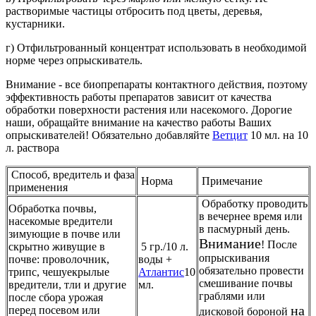
растворимые частицы отбросить под цветы, деревья,
кустарники.
г) Отфильтрованный концентрат использовать в необходимой
норме через опрыскиватель.
Внимание - все биопрепараты контактного действия, поэтому
эффективность работы препаратов зависит от качества
обработки поверхности растения или насекомого. Дорогие
наши, обращайте внимание на качество работы Ваших
опрыскивателей! Обязательно добавляйте
Ветцит
10 мл. на 10
л. раствора
Способ, вредитель и фаза
Норма
Примечание
применения
Обработку проводить
Обработка почвы,
в вечернее время или
насекомые вредители
в пасмурный день.
зимующие в почве или
Внимание
! После
скрытно живущие в
5 гр./10 л.
опрыскивания
почве: проволочник,
воды +
обязательно провести
трипс, чешуекрылые
Атлантис
10
смешивание почвы
вредители, тли и другие
мл.
граблями или
после сбора урожая
на
перед посевом или
дисковой бороной