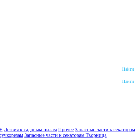
WE
Лезвия к садовым пилам
Прочее
Запасные части к секаторам
сучкорезам
Запасные части к секаторам Творница