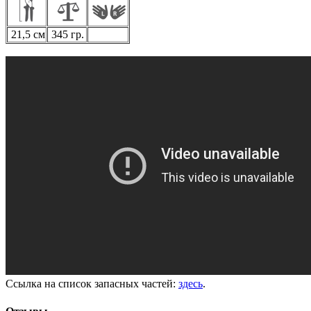
21,5 см
345 гр.
Ссылка на список запасных частей:
здесь
.