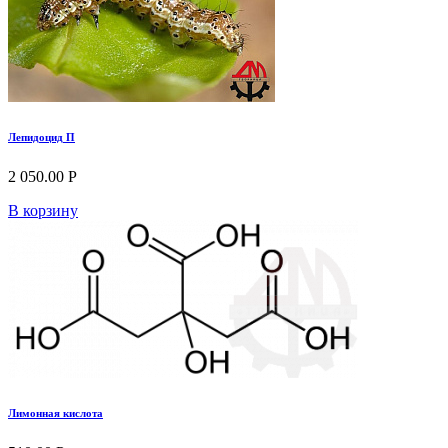
Лепидоцид П
2 050.00 Р
В корзину
Лимонная кислота