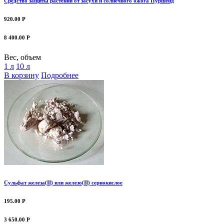
Средство защиты растений от засухи и солнечного ожога Пуршейд
920.00 Р
8 400.00 Р
Вес, объем
1 л
10 л
В корзину
Подробнее
Сульфат железа(II) или железо(II) сернокислое
195.00 Р
3 650.00 Р