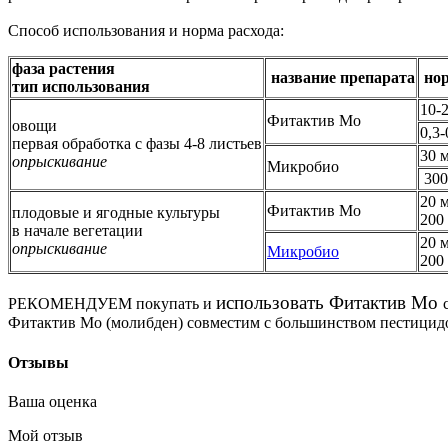
Способ использования и норма расхода:
фаза растения
название препарата
нор
тип использования
10-2
Фитактив Мо
овощи
0,3-
первая обработка с фазы 4-8 листьев
30 м
опрыскивание
Микробио
300 
20 м
Фитактив Мо
плодовые и ягодные культуры
200 
в начале вегетации
20 м
опрыскивание
Микробио
200 
использовать Фитактив Мо
РЕКОМЕНДУЕМ покупать и
Фитактив Мо (молибден) совместим с большинством пестицидов
Отзывы
Ваша оценка
Мой отзыв