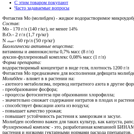
С этим товаром покупают
Часто задаваемые вопросы
Фитактив Мо (молибден) - жидкое водорастворимое микроудоб
Состав
:
Мо - 170 г/л (140 г/кг), не менее 14%
О
- 2 г/л (1,7 гр/кг)
В
2
5
- 60 гр/л (50 гр/кг)
N
общий
Биологически активные вещества
:
витамины и аминокислоты 0,7% масс (8 г/л)
ауксин-фуллереновый комплекс 0,08% масс (1 г/л)
Форма препарата:
водорастворимый концентрат в виде геля, плотность 1200 г/л
Фитактив Мо предназначен для восполнения дефицита молибде
Молибден
- влияет в в растении на:
- азотного метаболизма, перевод нитратного азота в другие фор
- преобразование фосфора;
- процессы фотосинтеза при образовании хлорофилла;
- значительно снижает содержание нитратов в плодах и растени
- способствует фиксации азота из воздуха;
- повышает качество урожая;
- повышает устойчивость растения к заморозкам и засухе.
Молибден особенно важен для таких культур, как капуста, рапс
Фуллереновый комплекс
- это, разработанная компанией БИНАМ,
растения и низкими гектарными нормами расхода препаратов.