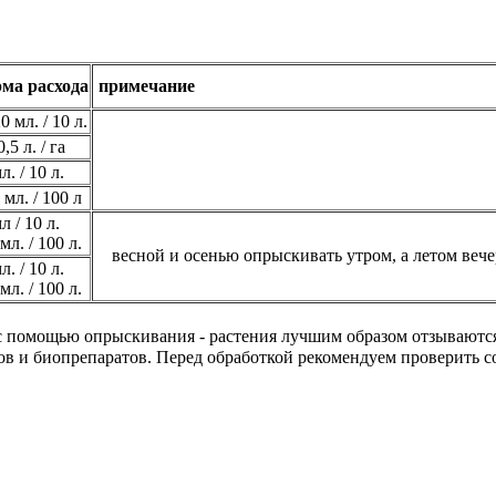
ма расхода
примечание
0 мл. / 10 л.
0,5 л. / га
л. / 10 л.
мл. / 100 л
л / 10 л.
мл. / 100 л.
весной и осенью опрыскивать утром, а летом вече
л. / 10 л.
мл. / 100 л.
с помощью опрыскивания - растения лучшим образом отзываются
 и биопрепаратов. Перед обработкой рекомендуем проверить со