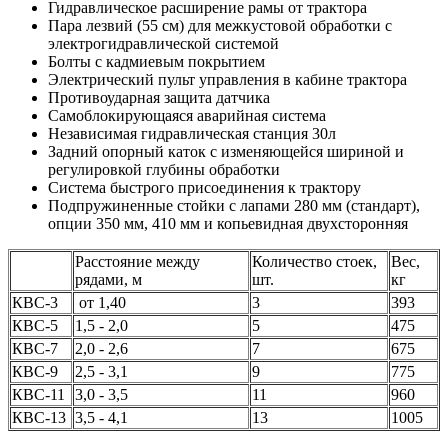
Гидравлическое расширение рамы от трактора
Пара лезвий (55 см) для межкустовой обработки с
электрогидравлической системой
Болты с кадмиевым покрытием
Электрический пульт управления в кабине трактора
Противоударная защита датчика
Самоблокирующаяся аварийная система
Независимая гидравлическая станция 30л
Задний опорный каток с изменяющейся шириной и
регулировкой глубины обработки
Система быстрого присоединения к трактору
Подпружиненные стойки с лапами 280 мм (стандарт),
опции 350 мм, 410 мм и копьевидная двухсторонняя
Расстояние между
Количество стоек,
Вес,
рядами, м
шт.
кг
КВС-3
от 1,40
3
393
КВС-5
1,5 - 2,0
5
475
КВС-7
2,0 - 2,6
7
675
КВС-9
2,5 - 3,1
9
775
КВС-11
3,0 - 3,5
11
960
КВС-13
3,5 - 4,1
13
1005