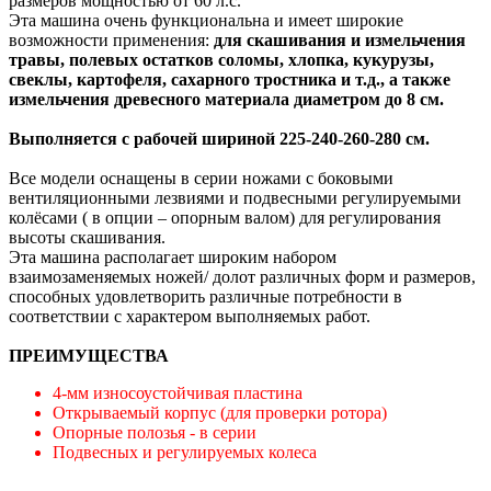
размеров мощностью от 60 л.с.
Эта машина очень функциональна и имеет широкие
возможности применения:
для скашивания и измельчения
травы, полевых остатков соломы, хлопка, кукурузы,
свеклы, картофеля, сахарного тростника и т.д., а также
измельчения древесного материала диаметром до 8 см.
Выполняется с рабочей шириной 225-240-260-280 см.
Все модели оснащены в серии ножами с боковыми
вентиляционными лезвиями и подвесными регулируемыми
колёсами ( в опции – опорным валом) для регулирования
высоты скашивания.
Эта машина располагает широким набором
взаимозаменяемых ножей/ долот различных форм и размеров,
способных удовлетворить различные потребности в
соответствии с характером выполняемых работ.
ПРЕИМУЩЕСТВА
4-мм износоустойчивая пластина
Открываемый корпус (для проверки ротора)
Опорные полозья - в серии
Подвесных и регулируемых колеса