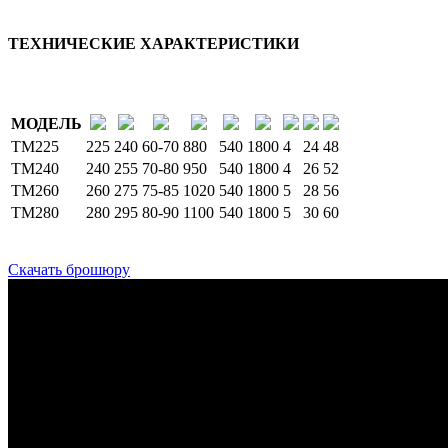
ТЕХНИЧЕСКИЕ ХАРАКТЕРИСТИКИ
МОДЕЛЬ
TM225
225
240
60-70
880
540
1800
4
24
48
TM240
240
255
70-80
950
540
1800
4
26
52
TM260
260
275
75-85
1020
540
1800
5
28
56
TM280
280
295
80-90
1100
540
1800
5
30
60
Скачать б
рошюру