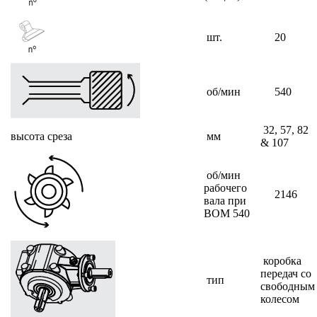
шт.
20
об/мин
540
32, 57, 82
высота среза
мм
& 107
об/мин
рабочего
2146
вала при
ВОМ 540
коробка
передач со
тип
свободным
колесом