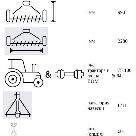
мм
990
мм
2230
л/с
трактора и
75-100
л/с на
& 64
ВОМ
категория
I / II
навески
шт.
60
(опция)