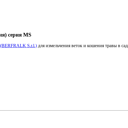
ия) серия MS
 (BERFRALK S.r.l.)
для измельчения веток и кошения травы в са