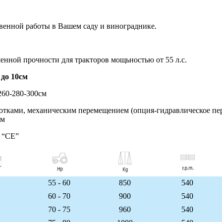
венной работы в Вашем саду и винограднике.
нной прочности для тракторов мощьностью от 55 л.с.
 до 10см
260-280-300см
отками, механическим перемещением (опция-гидравлическое пе
ом
у “CE”
55 - 60
850
540
60 - 70
900
540
70 - 75
960
540