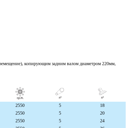
ремещение), копирующим задним валом диаметром 220мм,
2550
5
18
2550
5
20
2550
5
24