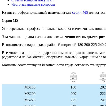
С этим товаром покупают
Часто задаваемые вопросы
Купите
профессиональный
измельчитель
серии MS
для качест
Серия MS
Универсальная профессиональная косилка-измельчитель повыше
Эта машина предназначена для
измельчения веток диаметром
Выполняется в вариантах с рабочей шириной 180-200-225-240-
Все модели машин в стандартной комплектации оснащены мол
редуктором на 540 об/мин, опорными лыжами, карданным вал
Машины соответствуют безопасности труда согласно стандарт
MS180
180
202
MS200
200
222
MS225
225
247