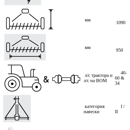
мм
1090
мм
950
40-
л/с трактора и
60 &
л/с на ВОМ
34
категория
I /
навески
II