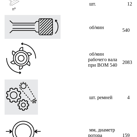
шт.
12
об/мин
540
об/мин
рабочего вала
2083
при ВОМ 540
шт. ремней
4
мм, диаметр
ротора
159