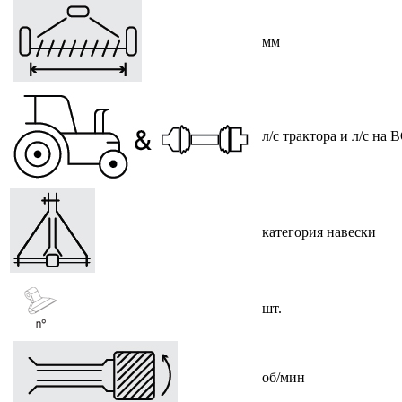
мм
л/с трактора и л/с на
категория навески
шт.
об/мин