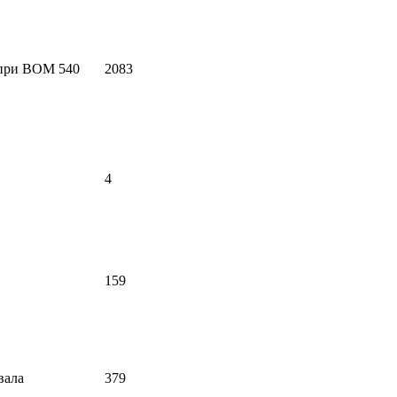
 при ВОМ 540
2083
4
159
 вала
379