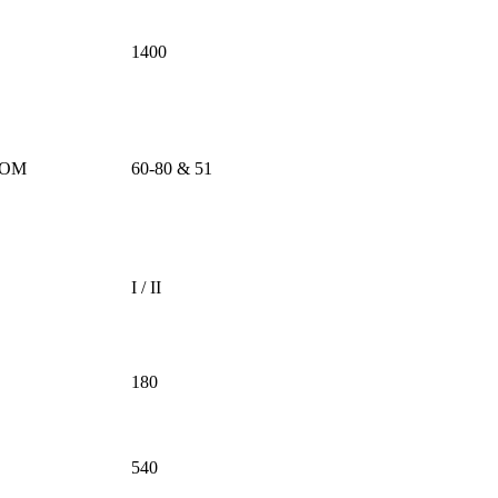
1400
 ВОМ
60-80 & 51
I / II
180
540